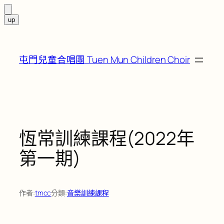
跳
至
屯門兒童合唱團 Tuen Mun Children Choir
主
要
內
容
恆常訓練課程(2022年
第一期)
作者:
tmcc
分類:
音樂訓練課程